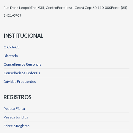
Rua Dona Leopoldina, 935, Centro
Fortaleza - Ceará Cep: 60.110-000
Fone: (85)
3421-0909
INSTITUCIONAL
O CRA-CE
Diretoria
Conselheiros Regionais
Conselheiros Federais
Dúvidas Frequentes
REGISTROS
Pessoa Física
Pessoa Jurídica
Sobre o Registro