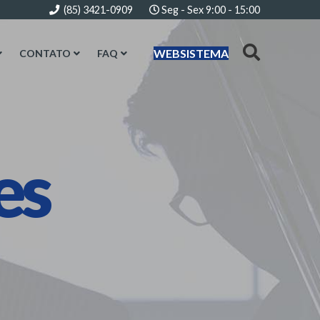
(85) 3421-0909
Seg - Sex 9:00 - 15:00
WEBSISTEMA
CONTATO
FAQ
es