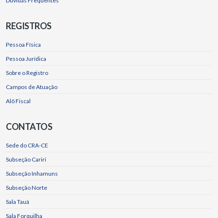
Dúvidas Frequentes
REGISTROS
Pessoa Física
Pessoa Jurídica
Sobre o Registro
Campos de Atuação
Alô Fiscal
CONTATOS
Sede do CRA-CE
Subseção Cariri
Subseção Inhamuns
Subseção Norte
Sala Tauá
Sala Forquilha