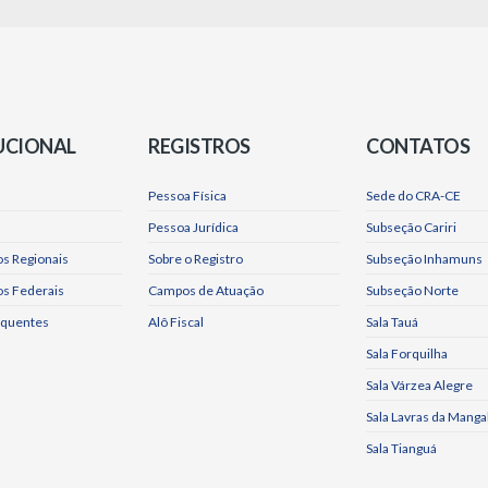
UCIONAL
REGISTROS
CONTATOS
Pessoa Física
Sede do CRA-CE
Pessoa Jurídica
Subseção Cariri
s Regionais
Sobre o Registro
Subseção Inhamuns
os Federais
Campos de Atuação
Subseção Norte
equentes
Alô Fiscal
Sala Tauá
Sala Forquilha
Sala Várzea Alegre
Sala Lavras da Manga
Sala Tianguá