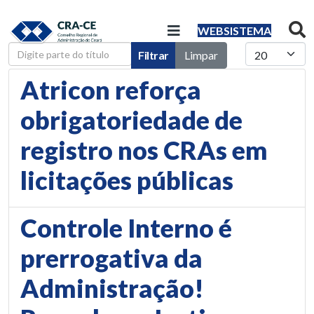
WEBSISTEMA
Digite parte do título
Mostrar #
Filtrar
Limpar
Atricon reforça
obrigatoriedade de
registro nos CRAs em
licitações públicas
Controle Interno é
prerrogativa da
Administração!