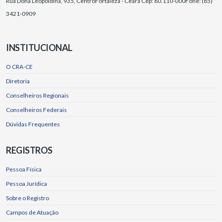
Rua Dona Leopoldina, 935, Centro
Fortaleza - Ceará Cep: 60.110-000
Fone: (85)
3421-0909
INSTITUCIONAL
O CRA-CE
Diretoria
Conselheiros Regionais
Conselheiros Federais
Dúvidas Frequentes
REGISTROS
Pessoa Física
Pessoa Jurídica
Sobre o Registro
Campos de Atuação