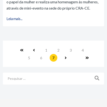
o papel da mulher e realiza uma homenagem às mulheres,
através de mini-evento na sede do próprio CRA-CE.
Leia mais...
1
2
3
4
5
6
7
Busca