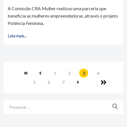
A Comissão CRA Mulher realizou uma parceria que
beneficia as mulheres empreendedoras, através o projeto
Potência Feminina.
Leia mais...
1
2
3
4
5
6
7
Busca