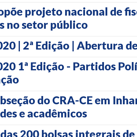
õe projeto nacional de fis
 no setor público
20 | 2ª Edição | Abertura d
0 1ª Edição - Partidos Polí
ação
ubseção do CRA-CE em Inh
ades e acadêmicos
 das 200 bolsas integrais 