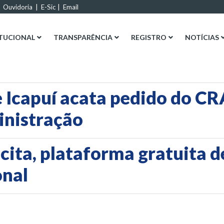
|
Ouvidoria
|
E-Sic
|
Email
ITUCIONAL
TRANSPARÊNCIA
REGISTRO
NOTÍCIAS
 Icapuí acata pedido do CR
inistração
ita, plataforma gratuita d
onal