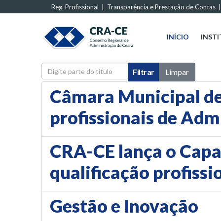
Reg. Profissional
|
Transparência e Prestação de Contas
INÍCIO
INST
Digite parte do título
Filtrar
Limpar
Câmara Municipal de
profissionais de Adm
CRA-CE lança o Capac
qualificação profissi
Gestão e Inovação