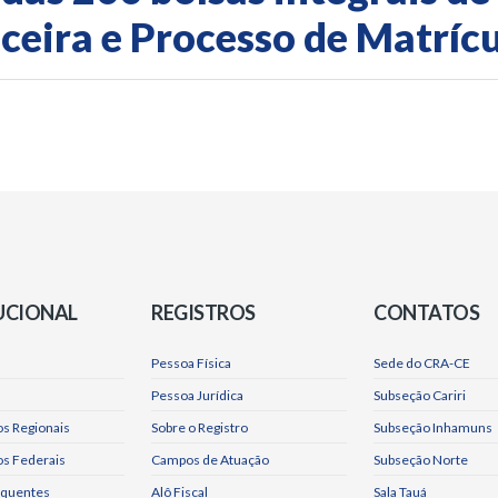
eira e Processo de Matríc
UCIONAL
REGISTROS
CONTATOS
Pessoa Física
Sede do CRA-CE
Pessoa Jurídica
Subseção Cariri
s Regionais
Sobre o Registro
Subseção Inhamuns
os Federais
Campos de Atuação
Subseção Norte
equentes
Alô Fiscal
Sala Tauá