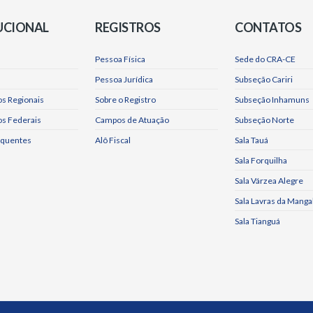
UCIONAL
REGISTROS
CONTATOS
Pessoa Física
Sede do CRA-CE
Pessoa Jurídica
Subseção Cariri
s Regionais
Sobre o Registro
Subseção Inhamuns
os Federais
Campos de Atuação
Subseção Norte
equentes
Alô Fiscal
Sala Tauá
Sala Forquilha
Sala Várzea Alegre
Sala Lavras da Manga
Sala Tianguá