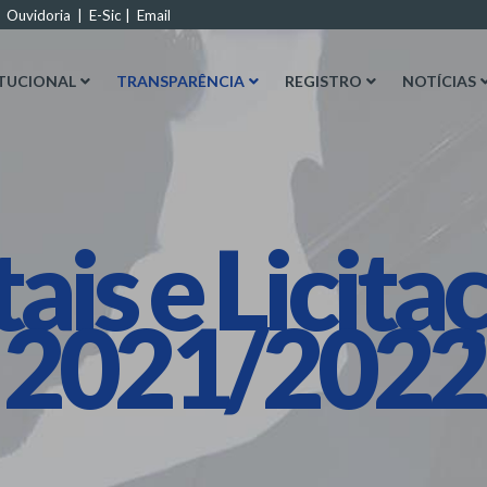
|
Ouvidoria
|
E-Sic
|
Email
ITUCIONAL
TRANSPARÊNCIA
REGISTRO
NOTÍCIAS
tais e Licita
2021/2022