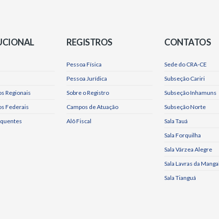
UCIONAL
REGISTROS
CONTATOS
Pessoa Física
Sede do CRA-CE
Pessoa Jurídica
Subseção Cariri
s Regionais
Sobre o Registro
Subseção Inhamuns
os Federais
Campos de Atuação
Subseção Norte
equentes
Alô Fiscal
Sala Tauá
Sala Forquilha
Sala Várzea Alegre
Sala Lavras da Manga
Sala Tianguá