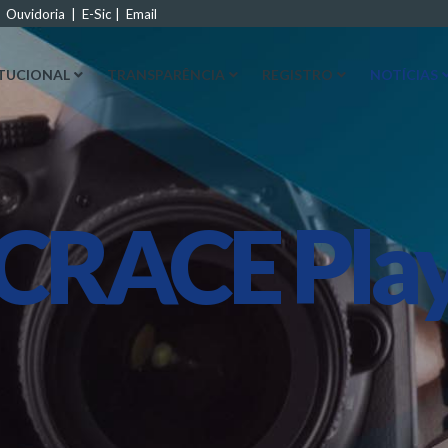
|
Ouvidoria
|
E-Sic
|
Email
ITUCIONAL
TRANSPARÊNCIA
REGISTRO
NOTÍCIAS
CRACE Pla