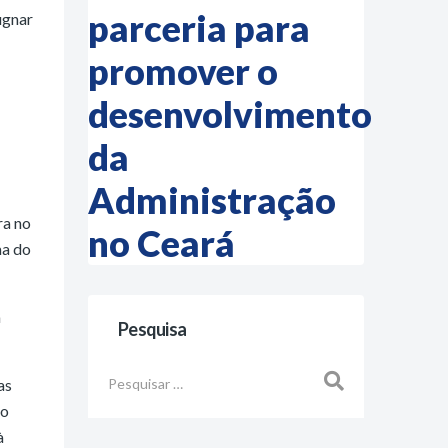
parceria para
ugnar
promover o
desenvolvimento
da
Administração
ra no
no Ceará
ma do
a
Pesquisa
Busca
as
ro
à