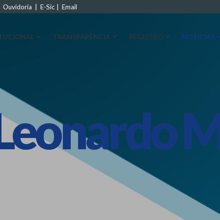
|
Ouvidoria
|
E-Sic
|
Email
ITUCIONAL
TRANSPARÊNCIA
REGISTRO
NOTÍCIAS
Leonardo 