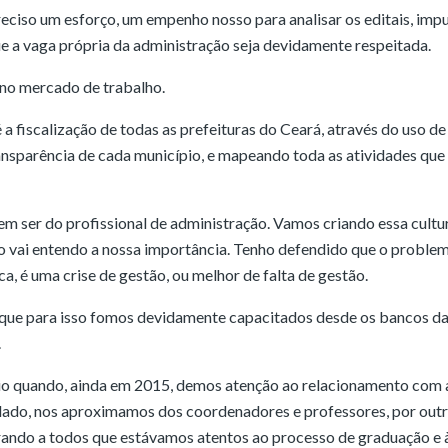
preciso um esforço, um empenho nosso para analisar os editais, imp
ue a vaga própria da administração seja devidamente respeitada.
l no mercado de trabalho.
a fiscalização de todas as prefeituras do Ceará, através do uso de
ansparência de cada município, e mapeando toda as atividades que
 ser do profissional de administração. Vamos criando essa cultu
o vai entendo a nossa importância. Tenho defendido que o proble
ca, é uma crise de gestão, ou melhor de falta de gestão.
que para isso fomos devidamente capacitados desde os bancos d
.
io quando, ainda em 2015, demos atenção ao relacionamento com 
 um lado, nos aproximamos dos coordenadores e professores, por out
ndo a todos que estávamos atentos ao processo de graduação e 