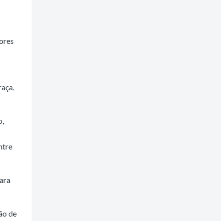
sores
raça,
o,
ntre
ara
ão de