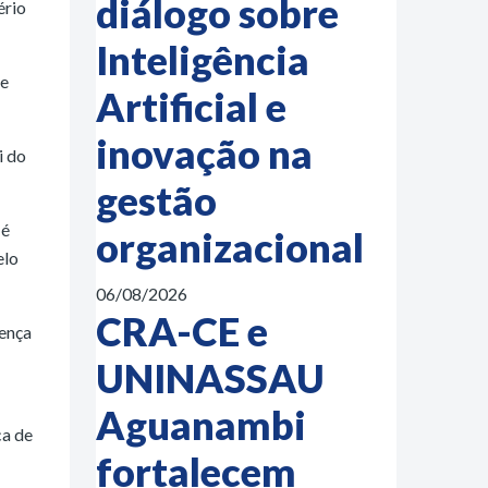
diálogo sobre
ério
Inteligência
te
Artificial e
inovação na
i do
gestão
 é
organizacional
elo
06/08/2026
CRA-CE e
sença
UNINASSAU
Aguanambi
ca de
fortalecem