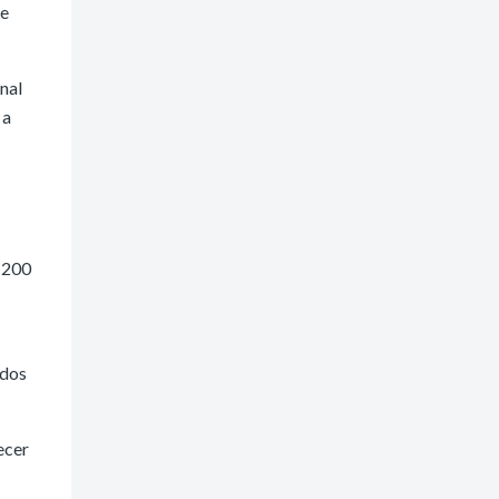
de
nal
 a
 200
ados
ecer