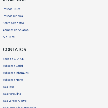
Pessoa Física
Pessoa Jurídica
Sobre o Registro
Campos de Atuação
Alô Fiscal
CONTATOS
Sede do CRA-CE
Subseção Cariri
Subseção Inhamuns
Subseção Norte
Sala Tauá
Sala Forquilha
Sala Várzea Alegre
Sala Lavras da Mangabeira