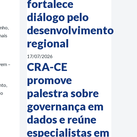
fortalece
diálogo pelo
desenvolvimento
unho,
mais
regional
17/07/2026
CRA-CE
vem –
promove
nto,
palestra sobre
do
governança em
dados e reúne
especialistas em