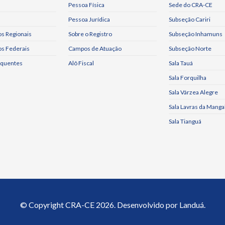
Pessoa Física
Sede do CRA-CE
Pessoa Jurídica
Subseção Cariri
s Regionais
Sobre o Registro
Subseção Inhamuns
os Federais
Campos de Atuação
Subseção Norte
equentes
Alô Fiscal
Sala Tauá
Sala Forquilha
Sala Várzea Alegre
Sala Lavras da Manga
Sala Tianguá
© Copyright
CRA-CE
2026. Desenvolvido por
Landuá.