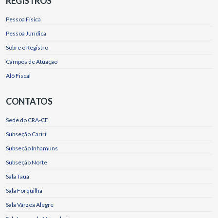
REGISTROS
Pessoa Física
Pessoa Jurídica
Sobre o Registro
Campos de Atuação
Alô Fiscal
CONTATOS
Sede do CRA-CE
Subseção Cariri
Subseção Inhamuns
Subseção Norte
Sala Tauá
Sala Forquilha
Sala Várzea Alegre