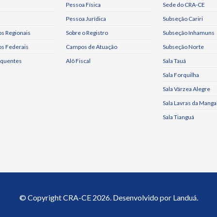
Pessoa Física
Sede do CRA-CE
Pessoa Jurídica
Subseção Cariri
s Regionais
Sobre o Registro
Subseção Inhamuns
os Federais
Campos de Atuação
Subseção Norte
equentes
Alô Fiscal
Sala Tauá
Sala Forquilha
Sala Várzea Alegre
Sala Lavras da Manga
Sala Tianguá
© Copyright
CRA-CE
2026. Desenvolvido por
Landuá.