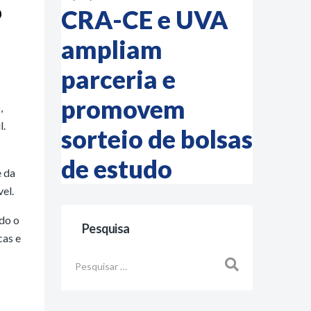
o
CRA-CE e UVA
ampliam
parceria e
promovem
,
l.
sorteio de bolsas
de estudo
e da
el.
ndo o
Pesquisa
cas e
Busca