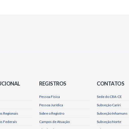
UCIONAL
REGISTROS
CONTATOS
Pessoa Física
Sede do CRA-CE
Pessoa Jurídica
Subseção Cariri
s Regionais
Sobre o Registro
Subseção Inhamuns
os Federais
Campos de Atuação
Subseção Norte