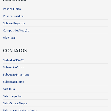
Pessoa Física
Pessoa Jurídica
Sobre o Registro
Campos de Atuação
Alô Fiscal
CONTATOS
Sede do CRA-CE
Subseção Cariri
Subseção Inhamuns
Subseção Norte
Sala Tauá
Sala Forquilha
Sala Várzea Alegre
Sala Lavras da Mangabeira