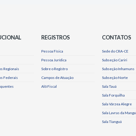
UCIONAL
REGISTROS
CONTATOS
Pessoa Física
Sede do CRA-CE
Pessoa Jurídica
Subseção Cariri
s Regionais
Sobre o Registro
Subseção Inhamuns
os Federais
Campos de Atuação
Subseção Norte
equentes
Alô Fiscal
Sala Tauá
Sala Forquilha
Sala Várzea Alegre
Sala Lavras da Manga
Sala Tianguá