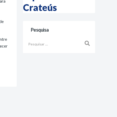
para
Crateús
de
Pesquisa
ntre
Busca
lecer