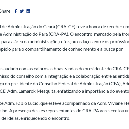
Share:
al de Administração do Ceará (CRA-CE) teve a honra de receber u
de Administração do Pará (CRA-PA). O encontro, marcado pela tro
para a área da administração, reforçou os laços entre os profissio
pício para o compartilhamento de conhecimento e a busca por
foi saudado com as calorosas boas-vindas do presidente do CRA-CE
sso do conselho com a integração e a colaboração entre as entid
ença do presidente do Conselho Federal de Administração (CFA), Ad
CE, Adm. Lamarck Mesquita, enfatizando a importância do evento
nte Adm. Fábio Lúcio, que esteve acompanhado da Adm. Viviane H
rvalho. A presença desses representantes do CRA-PA acrescentou u
o de ideias, enriquecendo o encontro.