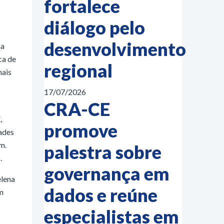
fortalece
diálogo pelo
desenvolvimento
ma
ca de
regional
nais
17/07/2026
CRA-CE
,
promove
ades
m.
palestra sobre
.
governança em
elena
dados e reúne
m
especialistas em