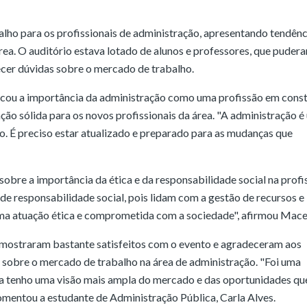
alho para os profissionais de administração, apresentando tendênc
ea. O auditório estava lotado de alunos e professores, que puder
ecer dúvidas sobre o mercado de trabalho.
acou a importância da administração como uma profissão em cons
ão sólida para os novos profissionais da área. "A administração 
. É preciso estar atualizado e preparado para as mudanças que
obre a importância da ética e da responsabilidade social na profi
e responsabilidade social, pois lidam com a gestão de recursos e
uma atuação ética e comprometida com a sociedade", afirmou Mac
e mostraram bastante satisfeitos com o evento e agradeceram aos
 sobre o mercado de trabalho na área de administração. "Foi uma
ra tenho uma visão mais ampla do mercado e das oportunidades qu
omentou a estudante de Administração Pública, Carla Alves.