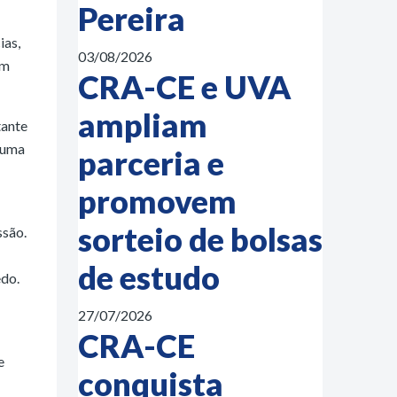
Pereira
ias,
03/08/2026
am
CRA-CE e UVA
ampliam
tante
é uma
parceria e
promovem
sorteio de bolsas
ssão.
de estudo
edo.
27/07/2026
CRA-CE
e
conquista