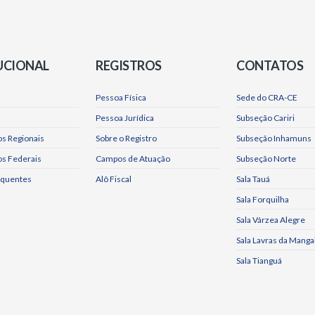
UCIONAL
REGISTROS
CONTATOS
Pessoa Física
Sede do CRA-CE
Pessoa Jurídica
Subseção Cariri
s Regionais
Sobre o Registro
Subseção Inhamuns
os Federais
Campos de Atuação
Subseção Norte
equentes
Alô Fiscal
Sala Tauá
Sala Forquilha
Sala Várzea Alegre
Sala Lavras da Manga
Sala Tianguá