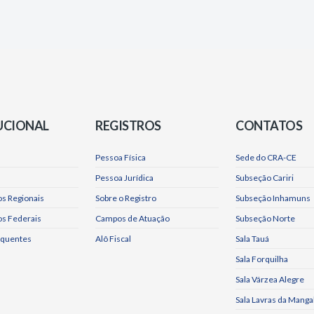
UCIONAL
REGISTROS
CONTATOS
Pessoa Física
Sede do CRA-CE
Pessoa Jurídica
Subseção Cariri
s Regionais
Sobre o Registro
Subseção Inhamuns
os Federais
Campos de Atuação
Subseção Norte
equentes
Alô Fiscal
Sala Tauá
Sala Forquilha
Sala Várzea Alegre
Sala Lavras da Manga