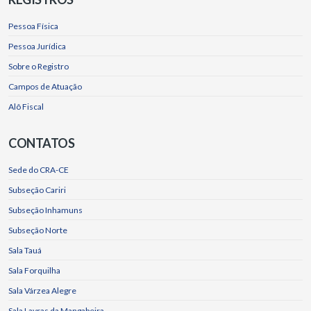
Pessoa Física
Pessoa Jurídica
Sobre o Registro
Campos de Atuação
Alô Fiscal
CONTATOS
Sede do CRA-CE
Subseção Cariri
Subseção Inhamuns
Subseção Norte
Sala Tauá
Sala Forquilha
Sala Várzea Alegre
Sala Lavras da Mangabeira