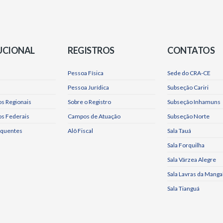
UCIONAL
REGISTROS
CONTATOS
Pessoa Física
Sede do CRA-CE
Pessoa Jurídica
Subseção Cariri
s Regionais
Sobre o Registro
Subseção Inhamuns
os Federais
Campos de Atuação
Subseção Norte
equentes
Alô Fiscal
Sala Tauá
Sala Forquilha
Sala Várzea Alegre
Sala Lavras da Manga
Sala Tianguá