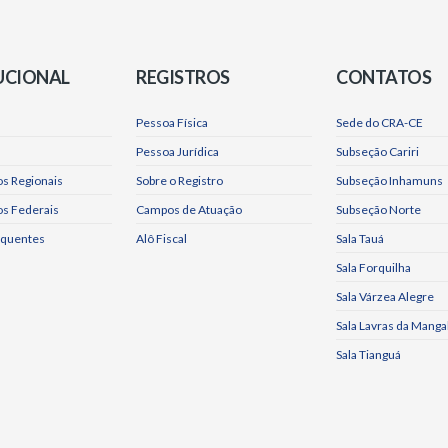
UCIONAL
REGISTROS
CONTATOS
Pessoa Física
Sede do CRA-CE
Pessoa Jurídica
Subseção Cariri
s Regionais
Sobre o Registro
Subseção Inhamuns
os Federais
Campos de Atuação
Subseção Norte
equentes
Alô Fiscal
Sala Tauá
Sala Forquilha
Sala Várzea Alegre
Sala Lavras da Manga
Sala Tianguá