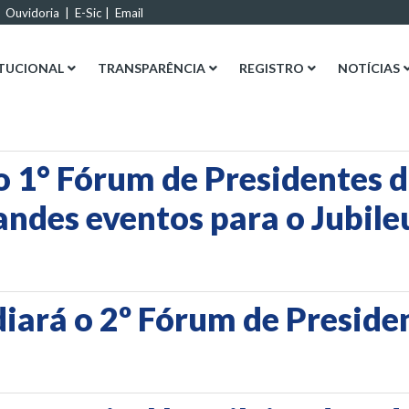
|
Ouvidoria
|
E-Sic
|
Email
ITUCIONAL
TRANSPARÊNCIA
REGISTRO
NOTÍCIAS
o 1° Fórum de Presidentes
andes eventos para o Jubil
diará o 2º Fórum de Preside