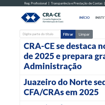
Reg. Profissional
|
Transparência e Prestação de Contas
INÍCIO
INST
Digite parte do título
Filtrar
Limpar
CRA-CE se destaca n
de 2025 e prepara gr
Administração
Juazeiro do Norte se
CFA/CRAs em 2025