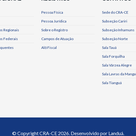
Pessoa Física
Sede do CRA-CE
Pessoa Jurídica
Subseção Cariri
s Regionais
Sobre o Registro
Subseção Inhamuns
os Federais
Campos de Atuação
Subseção Norte
equentes
Alô Fiscal
Sala Tauá
Sala Forquilha
Sala Várzea Alegre
Sala Lavras da Manga
Sala Tianguá
© Copyright
CRA-CE
2026. Desenvolvido por
Landuá.