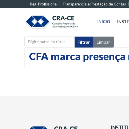
Reg. Profissional
|
Transparência e Prestação de Contas
INÍCIO
INST
Digite parte do título
Filtrar
Limpar
CFA marca presença 
INSTIT