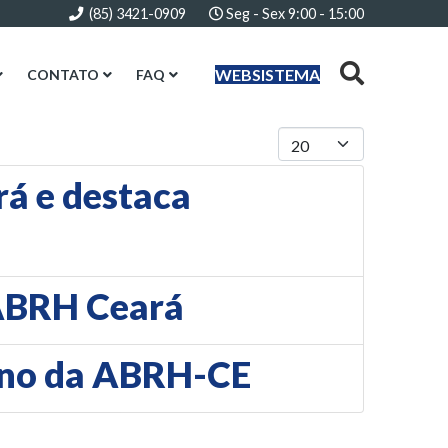
(85) 3421-0909
Seg - Sex 9:00 - 15:00
WEBSISTEMA
CONTATO
FAQ
Mostrar #
á e destaca
 ABRH Ceará
ano da ABRH-CE