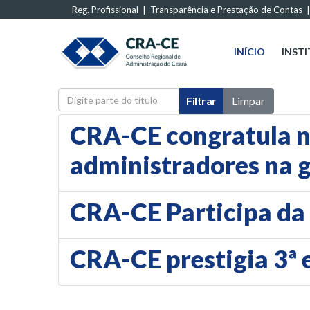
Reg. Profissional
|
Transparência e Prestação de Contas
INÍCIO
INST
Digite parte do título
Filtrar
Limpar
CRA-CE congratula n
administradores na 
CRA-CE Participa da
CRA-CE prestigia 3ª