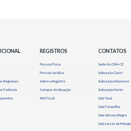
UCIONAL
REGISTROS
CONTATOS
Pessoa Física
Sede do CRA-CE
Pessoa Jurídica
Subseção Cariri
s Regionais
Sobre o Registro
Subseção Inhamuns
os Federais
Campos de Atuação
Subseção Norte
equentes
Alô Fiscal
Sala Tauá
Sala Forquilha
Sala Várzea Alegre
Sala Lavras da Manga