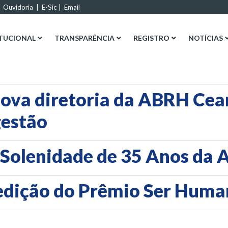
|
Ouvidoria
|
E-Sic
|
Email
ITUCIONAL
TRANSPARÊNCIA
REGISTRO
NOTÍCIAS
ova diretoria da ABRH Cear
gestão
 Solenidade de 35 Anos da
 edição do Prêmio Ser Hum