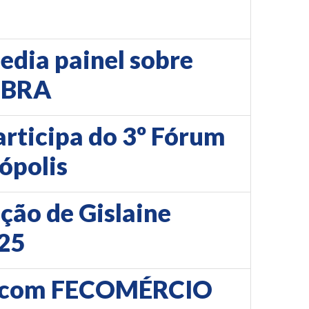
edia painel sobre
ENBRA
articipa do 3º Fórum
ópolis
ção de Gislaine
025
io com FECOMÉRCIO