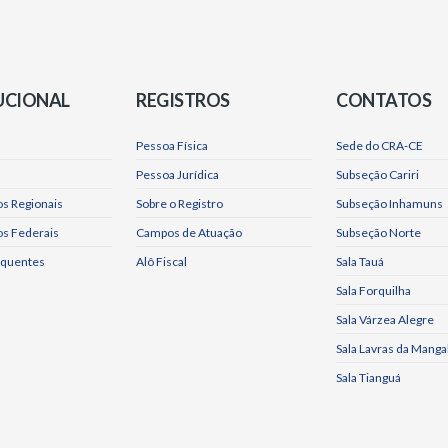
UCIONAL
REGISTROS
CONTATOS
Pessoa Física
Sede do CRA-CE
Pessoa Jurídica
Subseção Cariri
s Regionais
Sobre o Registro
Subseção Inhamuns
os Federais
Campos de Atuação
Subseção Norte
equentes
Alô Fiscal
Sala Tauá
Sala Forquilha
Sala Várzea Alegre
Sala Lavras da Manga
Sala Tianguá