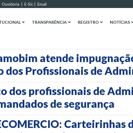
|
Ouvidoria
|
E-Sic
|
Email
ITUCIONAL
TRANSPARÊNCIA
REGISTRO
NOTÍCIAS
ramobim atende impugnaçã
 dos Profissionais de Admi
ço dos profissionais de Ad
 mandados de segurança
FECOMERCIO: Carteirinhas 