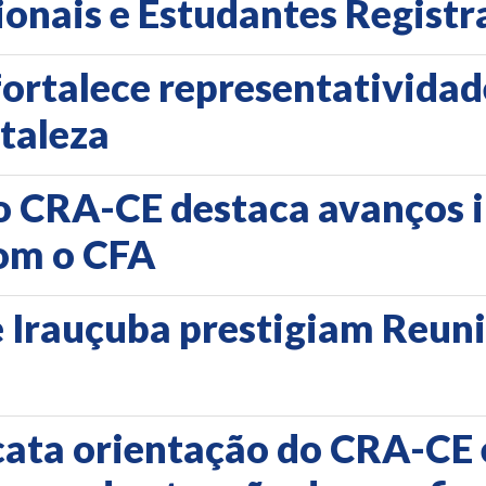
sionais e Estudantes Regist
ortalece representatividad
taleza
o CRA-CE destaca avanços i
com o CFA
 e Irauçuba prestigiam Reun
cata orientação do CRA-CE e