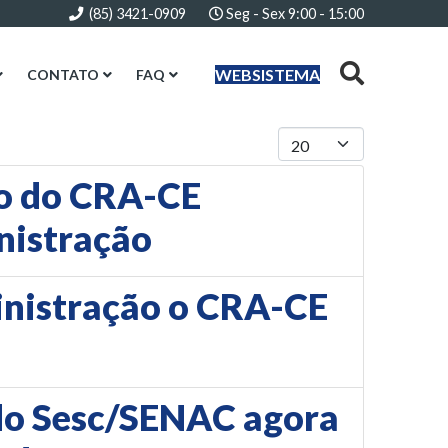
(85) 3421-0909
Seg - Sex 9:00 - 15:00
WEBSISTEMA
CONTATO
FAQ
Mostrar #
o do CRA-CE
nistração
ministração o CRA-CE
do Sesc/SENAC agora