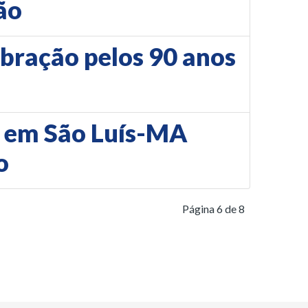
ão
bração pelos 90 anos
m em São Luís-MA
o
Página 6 de 8