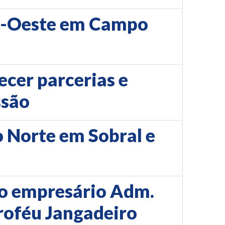
ro-Oeste em Campo
ecer parcerias e
ssão
o Norte em Sobral e
 o empresário Adm.
roféu Jangadeiro