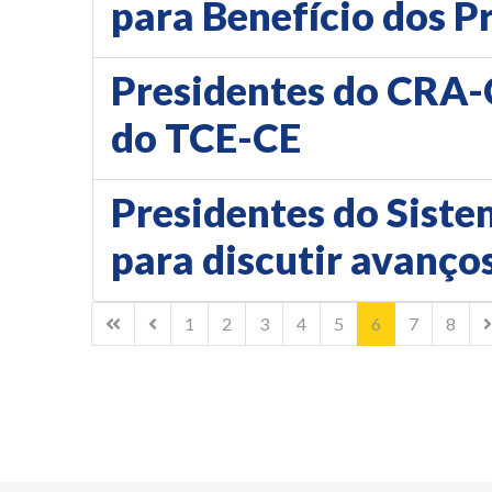
para Benefício dos P
Presidentes do CRA-C
do TCE-CE
Presidentes do Sist
para discutir avanços
1
2
3
4
5
6
7
8