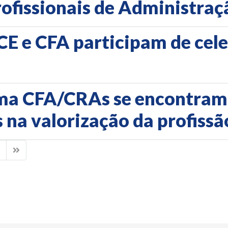
rofissionais de Administraç
E e CFA participam de cele
ema CFA/CRAs se encontra
 na valorização da profissã