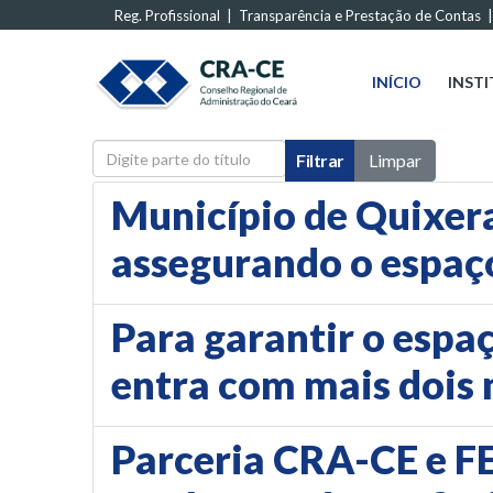
Reg. Profissional
|
Transparência e Prestação de Contas
INÍCIO
INST
Digite parte do título
Filtrar
Limpar
Município de Quixe
assegurando o espaço
Para garantir o espa
entra com mais dois
Parceria CRA-CE e 